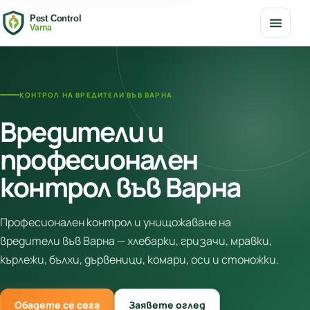
Начало
ДДД услуги
КОНТРОЛ НА ВРЕДИТЕЛИ ВЪВ ВАРНА
Вредители и
Вредители
професионален
За нас
контрол във Варна
Контакти
Професионален контрол и унищожаване на
вредители във Варна — хлебарки, гризачи, мравки,
кърлежи, бълхи, дървеници, комари, оси и стоножки.
Обадете се сега
Заявете оглед